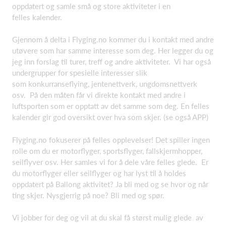
oppdatert og samle små og store aktiviteter i en
felles kalender.
Gjennom å delta i Flyging.no kommer du i kontakt med andre
utøvere som har samme interesse som deg. Her legger du og
jeg inn forslag til turer, treff og andre aktiviteter. Vi har også
undergrupper for spesielle interesser slik
som konkurranseflying, jentenettverk, ungdomsnettverk
osv. På den måten får vi direkte kontakt med andre i
luftsporten som er opptatt av det samme som deg. En felles
kalender gir god oversikt over hva som skjer. (se også APP)
Flyging.no fokuserer på felles opplevelser! Det spiller ingen
rolle om du er motorflyger, sportsflyger, fallskjermhopper,
seilflyver osv. Her samles vi for å dele våre felles glede. Er
du motorflyger eller seilflyger og har lyst til å holdes
oppdatert på Ballong aktivitet? Ja bli med og se hvor og når
ting skjer. Nysgjerrig på noe? Bli med og spør.
Vi jobber for deg og vil at du skal få størst mulig glede av