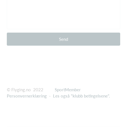
Send
© Flyging.no 2022
SportMember
Personvernerklæring
-
Les også "klubb betingelsene".